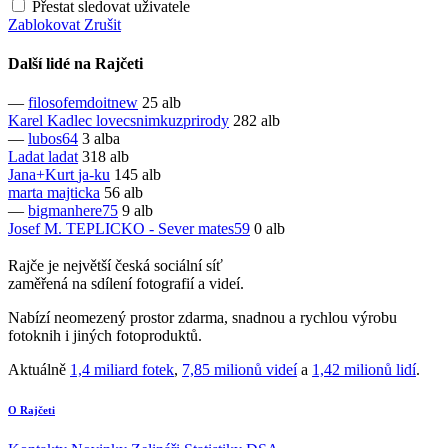
Přestat sledovat uživatele
Zablokovat
Zrušit
Další lidé na Rajčeti
—
filosofemdoitnew
25 alb
Karel Kadlec
lovecsnimkuzprirody
282 alb
—
lubos64
3 alba
Ladat
ladat
318 alb
Jana+Kurt
ja-ku
145 alb
marta
majticka
56 alb
—
bigmanhere75
9 alb
Josef M. TEPLICKO - Sever
mates59
0 alb
Rajče je největší česká sociální síť
zaměřená na sdílení fotografií a videí.
Nabízí neomezený prostor zdarma, snadnou a rychlou výrobu
fotoknih i jiných fotoproduktů.
Aktuálně
1,4 miliard fotek
,
7,85 milionů videí
a
1,42 milionů lidí
.
O Rajčeti