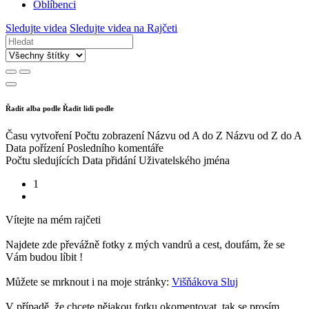
Oblíbenci
Sledujte videa
Sledujte videa na Rajčeti
Řadit alba podle
Řadit lidi podle
Času vytvoření
Počtu zobrazení
Názvu od A do Z
Názvu od Z do A
Data pořízení
Posledního komentáře
Počtu sledujících
Data přidání
Uživatelského jména
1
Vítejte na mém rajčeti
Najdete zde převážně fotky z mých vandrů a cest, doufám, že se
Vám budou líbit !
Můžete se mrknout i na moje stránky:
Višňákova Sluj
V případě, že chcete nějakou fotku okomentovat, tak se prosím