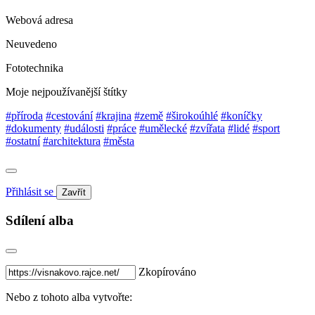
Webová adresa
Neuvedeno
Fototechnika
Moje nejpoužívanější štítky
#příroda
#cestování
#krajina
#země
#širokoúhlé
#koníčky
#dokumenty
#události
#práce
#umělecké
#zvířata
#lidé
#sport
#ostatní
#architektura
#města
Přihlásit se
Zavřít
Sdílení alba
Zkopírováno
Nebo z tohoto alba vytvořte: