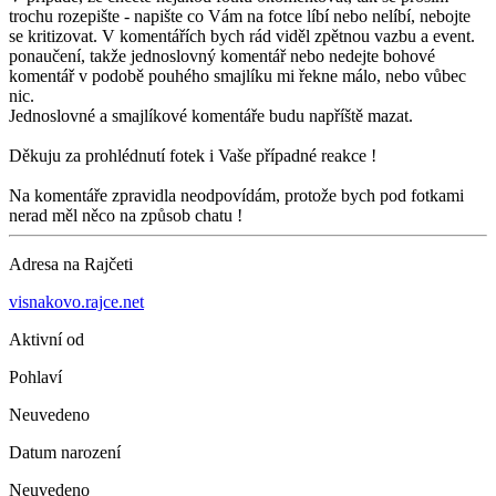
trochu rozepište - napište co Vám na fotce líbí nebo nelíbí, nebojte
se kritizovat. V komentářích bych rád viděl zpětnou vazbu a event.
ponaučení, takže jednoslovný komentář nebo nedejte bohové
komentář v podobě pouhého smajlíku mi řekne málo, nebo vůbec
nic.
Jednoslovné a smajlíkové komentáře budu napříště mazat.
Děkuju za prohlédnutí fotek i Vaše případné reakce !
Na komentáře zpravidla neodpovídám, protože bych pod fotkami
nerad měl něco na způsob chatu !
Adresa na Rajčeti
visnakovo.rajce.net
Aktivní od
Pohlaví
Neuvedeno
Datum narození
Neuvedeno