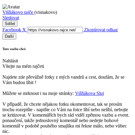
Višňákovo rajče
(visnakovo)
Sledovat
Sdílet
Facebook
X
Zkopírovat odkaz
Další
Tuto osobu chci:
Nahlásit
Vítejte na mém rajčeti
Najdete zde převážně fotky z mých vandrů a cest, doufám, že se
Vám budou líbit !
Můžete se mrknout i na moje stránky:
Višňákova Sluj
V případě, že chcete nějakou fotku okomentovat, tak se prosím
trochu rozepište - napište co Vám na fotce líbí nebo nelíbí, nebojte
se kritizovat. V komentářích bych rád viděl zpětnou vazbu a event.
ponaučení, takže jednoslovný komentář nebo nedejte bohové
komentář v podobě pouhého smajlíku mi řekne málo, nebo vůbec
nic.