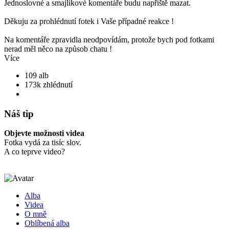
Jednoslovné a smajlíkové komentáře budu napříště mazat.
Děkuju za prohlédnutí fotek i Vaše případné reakce !
Na komentáře zpravidla neodpovídám, protože bych pod fotkami
nerad měl něco na způsob chatu !
Více
109 alb
173k zhlédnutí
Náš tip
Objevte možnosti videa
Fotka vydá za tisíc slov.
A co teprve video?
Alba
Videa
O mně
Oblíbená alba